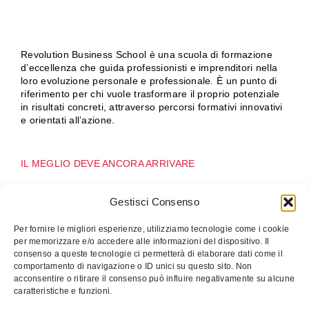
Revolution Business School è una scuola di formazione
d’eccellenza che guida professionisti e imprenditori nella
loro evoluzione personale e professionale. È un punto di
riferimento per chi vuole trasformare il proprio potenziale
in risultati concreti, attraverso percorsi formativi innovativi
e orientati all’azione.
IL MEGLIO DEVE ANCORA ARRIVARE
Gestisci Consenso
CONTATTI
Per fornire le migliori esperienze, utilizziamo tecnologie come i cookie
Tel: +39 320 230 7958
per memorizzare e/o accedere alle informazioni del dispositivo. Il
Email: info@revolutionbusiness.it
consenso a queste tecnologie ci permetterà di elaborare dati come il
SEGUICI
comportamento di navigazione o ID unici su questo sito. Non
acconsentire o ritirare il consenso può influire negativamente su alcune
Facebook
caratteristiche e funzioni.
Linkedin